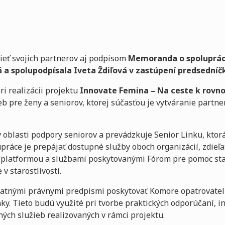
sieť svojich partnerov aj podpisom
Memoranda o spoluprác
á a spolupodpísala Iveta Ždiľová v zastúpení predsedníč
i realizácii projektu
Innovate Femina – Na ceste k rovno
b pre ženy a seniorov, ktorej súčasťou je vytváranie partne
oblasti podpory seniorov a prevádzkuje Senior Linku, ktor
práce je prepájať dostupné služby oboch organizácií, zdieľ
 platformou a službami poskytovanými Fórom pre pomoc star
 starostlivosti.
latnými právnymi predpismi poskytovať Komore opatrovate
inky. Tieto budú využité pri tvorbe praktických odporúčaní,
ných služieb realizovaných v rámci projektu.