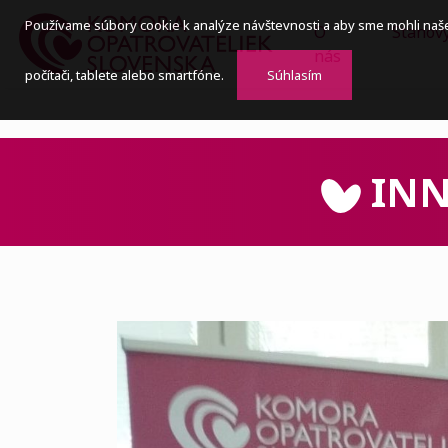
Používame súbory cookie k analýze návštevnosti a aby sme mohli naš
O
Stanov
nás
počítači, tablete alebo smartfóne.
Súhlasím
INN