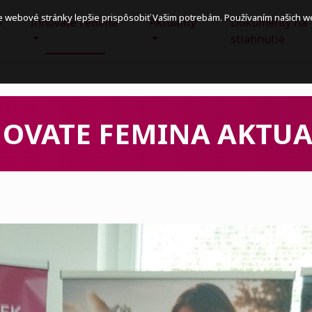
e webové stránky lepšie prispôsobiť Vašim potrebám. Používaním našich 
y
Innovate Femina
Aktuality
Dokumenty na
stiahnutie
OVATE FEMINA AKTUA