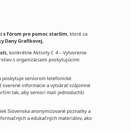
i s Fórom pre pomoc starším
, ktoré za
ky Dany Grafikovej.
sti,
konkrétne Aktivity č. 4 – Vytvorenie
rstiev s organizáciami poskytujúcimi
á poskytuje seniorom telefonické
ať overené informácie a vytvárať vzájomné
ším tak, aby seniori mali jednoduchší
liek Slovenska anonymizované poznatky a
 informačných a edukačných materiálov, ako