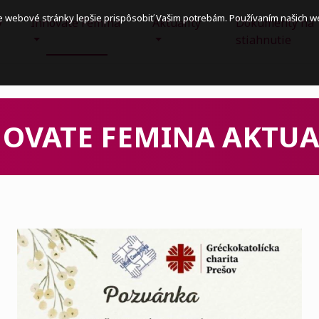
e webové stránky lepšie prispôsobiť Vašim potrebám. Používaním našich 
y
Innovate Femina
Aktuality
Dokumenty na
stiahnutie
OVATE FEMINA AKTUA