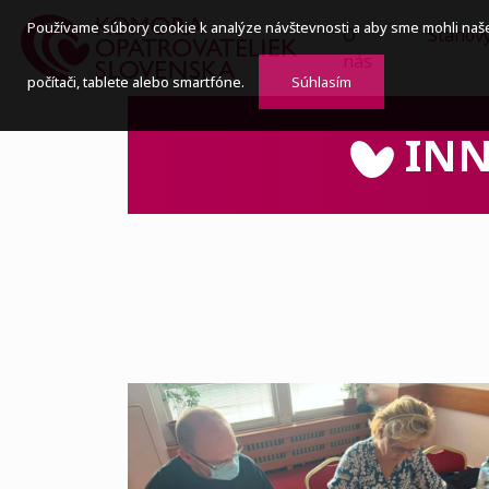
Používame súbory cookie k analýze návštevnosti a aby sme mohli naš
O
Stanov
nás
počítači, tablete alebo smartfóne.
Súhlasím
INN