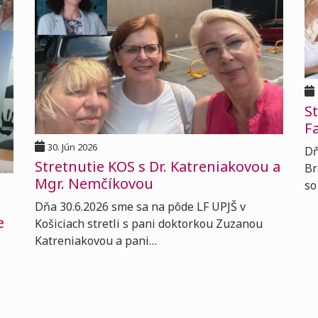
S
Fa
30. Jún 2026
Dň
Stretnutie KOS s Dr. Katreniakovou a
Br
Mgr. Nemčíkovou
so
Dňa 30.6.2026 sme sa na pôde LF UPJŠ v
e
Košiciach stretli s pani doktorkou Zuzanou
Katreniakovou a pani…