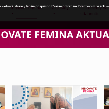
e webové stránky lepšie prispôsobiť Vašim potrebám. Používaním našich 
y
Innovate Femina
Aktuality
Dokumenty na
stiahnutie
OVATE FEMINA AKTUA