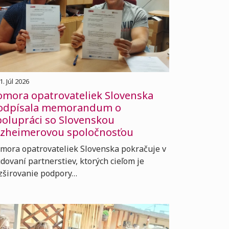
1. Júl 2026
omora opatrovateliek Slovenska
odpísala memorandum o
polupráci so Slovenskou
lzheimerovou spoločnosťou
mora opatrovateliek Slovenska pokračuje v
dovaní partnerstiev, ktorých cieľom je
zširovanie podpory…