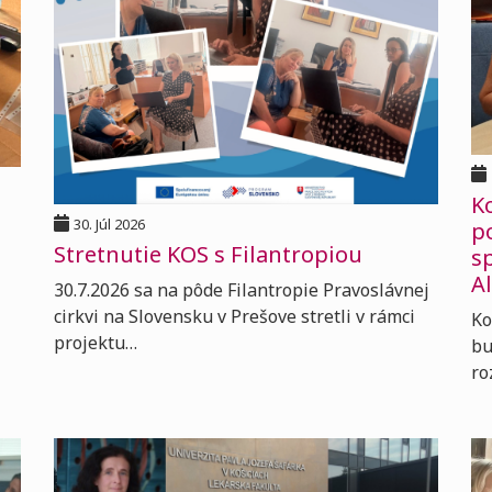
K
30. Júl 2026
p
Stretnutie KOS s Filantropiou
s
A
30.7.2026 sa na pôde Filantropie Pravoslávnej
cirkvi na Slovensku v Prešove stretli v rámci
Ko
projektu…
bu
ro